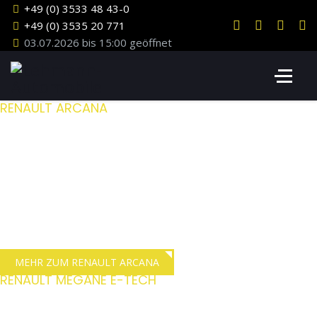
+49 (0) 3533 48 43-0
+49 (0) 3535 20 771
03.07.2026 bis 15:00 geöffnet
RENAULT ARCANA
Ein Crossover der
begeistert
Eine schnittige Linie und ein robuster Look zeichnen den neuen
Renault Arkana aus. Immer sicher unterwegs mit dem Easy-Park-
Assistenten und modernster Fahrerassistenzsysteme.
MEHR ZUM RENAULT ARCANA
RENAULT MEGANE E-TECH