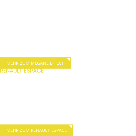
100% Elektrisch,
Ergonomisch und
geräumig
Der Renault Megane setzt mit seiner dynamisch geschnittenen
Silhouette einen besonderen Akzent, kombiniert mit sportlicher
Eleganz und Hightech-Interieur.
MEHR ZUM MEGANE E-TECH
RENAULT ESPACE
E-Tech Hybrid mit 5-
oder 7-Sitzen
Sie sitzen genau richtig in unserem neuen Renault Espace.
Komfort auf First-Class Niveau im Crossover-Design.
MEHR ZUM RENAULT ESPACE