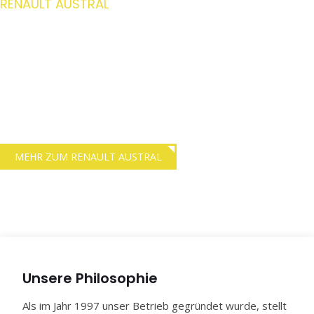
RENAULT AUSTRAL
kompaktes SUV-Design
mit Hybrid-Antrieb
Einen 200 PS starken Motor bietet der neue Renault Austral.
Volle Kontrolle über die Straße ermöglicht das Advanced 4Control
System mit Allradlenkung.
MEHR ZUM RENAULT AUSTRAL
Unsere Philosophie
Als im Jahr 1997 unser Betrieb gegründet wurde, stellt